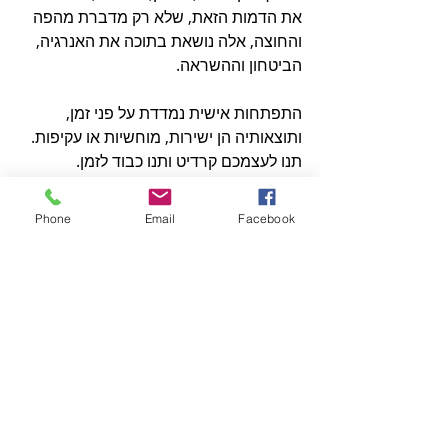
את הדמות הזאת, שלא רק מדברת מהפה 
והחוצה, אלה נושאת בתוכה את האנרגיה, 
הביטחון וההשראה.
התפתחות אישית נמדדת על פני זמן, 
ותוצאותיה הן ישירות, מוחשיות או עקיפות.
תנו לעצמכם קרדיט ותנו כבוד לזמן.
לסיכום
Phone
Email
Facebook
תהליך ליווי קריירה הוא עבודה משותפת 
שלכם עם הפרטנר שבחרתם ללוות אתכם 
בחלק הזה של המסע שלכם. חיבור, אמון, 
תקשורת פתוחה, השקעה וכבוד לזמן הם 
המתכון המנצח לצמיחה ולתוצאות הרצויות. 
אם אתם מרגישים שהגיע הזמן לעשות את 
הצעד הבא, 
מוזמנים ליצור קשר.