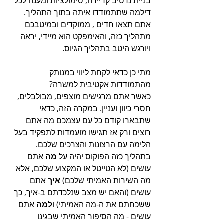
בניית נרטיב קריירה, סימולציות ומענה לכל 
דילמה שתתמודדו איתה בתוך התהליך. 
אתם תצאו חדים , ממוקדים ובמיטבכם 
מתהליך כזה, והאימפקט הוא מיידי, יראה 
ויורגש היטב בתהליך הגיוס.
מתי כן כדאי לקחת ליווי במנותק 
מהתמודדות אקטיבית למשרה?
כאשר אתם מרגישים מוצפים, מבולבלים, 
חסרי כיוון ועניין. במקרה הזה, כדאי 
שתבארו קודם כל עם עצמכם מה אתם 
רוצים ורק אז תגישו מועמדות לתפקיד בעל 
הלימה עם הרצונות והצרכים שלכם.
בתהליך כזה הפוקוס יהיה על 
מה
 אתם 
עושים (לא הטייטל או המקצוע שלכם, אלא 
מה השירות האמיתי שלכם) 
איך
 אתם 
עושים (והאם יש מצב שנלכדתם ב-איך, כך 
ששכחתם את ה-מה האמיתי) ו
למה
 אתם 
עושים - מה הסיפור האמיתי שבגינו 