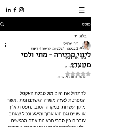
פוסט
בלוג
ליהי עראסי
בלוג
2 בספט׳ 2024
זמן קריאה 4 דקות
ליווי קריירה - מתי ולמי
צעד אחר צעד
מיועד?
חווית עובדים
דירוג של NaN מתוך 5 כוכבים
התפתחות אישית
להתחיל את היום מול טבלת האקסל 
המפרטת לאיזה משרה הגשתם ומתי, אשר 
מתוך עשרות, במקרה הטוב, נתפס תהליך 
או שניים וגם הוא ארוך ומייגע וככול שאתם 
עוברים בין סבבי הראינות אתם מרגישים 