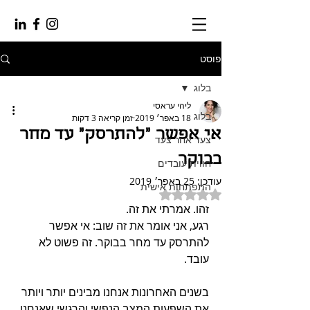
פוסט
בלוג
ליהי עראסי
בלוג
18 באפר׳ 2019
זמן קריאה 3 דקות
אי אפשר "להתרסק" עד מחר
צעד אחר צעד
בבוקר
חווית עובדים
עודכן:
25 באפר׳ 2019
התפתחות אישית
דירוג של NaN מתוך 5 כוכבים
זהו. אמרתי את זה.
רגע, אני אומר את זה שוב: אי אפשר 
להתרסק עד מחר בבוקר. זה פשוט לא 
עובד.
בשנים האחרונות אנחנו מבינים יותר ויותר 
את השפעות המצב הנפשי והרגשי שאנחנו 