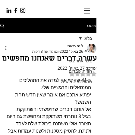
פוסט
בלוג
ליהי עראסי
בלוג
26 באוק׳ 2022
זמן קריאה 3 דקות
עשרה דברים שאנחנו מחפשים
צעד אחר צעד
עודכן:
27 באוק׳ 2022
חווית עובדים
דירוג של NaN מתוך 5 כוכבים
ב 41 שנותיי אני למדה את התהליכים 
התפתחות אישית
המנטאלים והרגשיים שלי.
יפתיע אתכם אם אומר שאין חדש תחת 
השמש?
אל אותם דברים שחיפשתי והשתוקקתי 
בגיל 8 נותרתי משתוקקת ומחפשת גם היום.
הצורה אולי משתנה ביכולת שלה לעבד 
ולנתח, להסיק מסקנות ולשנות עמדות אבל 