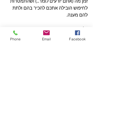
זמן מה (אתם יודעים לומר..) ושהתמסרות 
לחיפוש הובילה אתכם להכיר בהם ולתת 
להם מענה. 
כלומר, המסר העיקרי שארצה שתיקחו 
מדבריי הוא שתהליך החיפוש קורה תוך 
Phone
Email
Facebook
החיים שאתם חיים, כי החיים שלכם היום 
מותאמים למי שאתם היום, שינוי שגרות 
ויצירת תנאים מלאכותיים, ניו אייג' סטייל , 
עלולים לשבש את זרימת הדברים 
שברצונם לפרוץ מכם החוצה.
התפתחות מתרחשת מתוך התפקחות 
וגילוי אפשרויות נוספות, מתוך מודעות.
התפתחות היא האינטרס המובהק שלכם.
אלו הם התנאים שהיא מבקשת,
תפנו לה מקום ?!